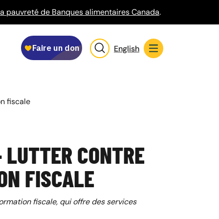
r la pauvreté de Banques alimentaires Canada
.
English
on fiscale
 – LUTTER CONTRE
ION FISCALE
rmation fiscale, qui offre des services