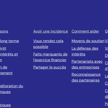
isons
Avoir une incidence
Comment aider
Q
 long terme
Vous rendez cela
Moyens de soutien
V
possible
érêt
La défense des
V
ntérêts et
Faits marquants de
intérêts
D
on
l’exercice financier
Partenariats avec
C
n de
Partager le succès
des entreprises
d
nnement
Reconnaissance
L
des partenaires
C
élioration du
C
anques
d
P
égiques