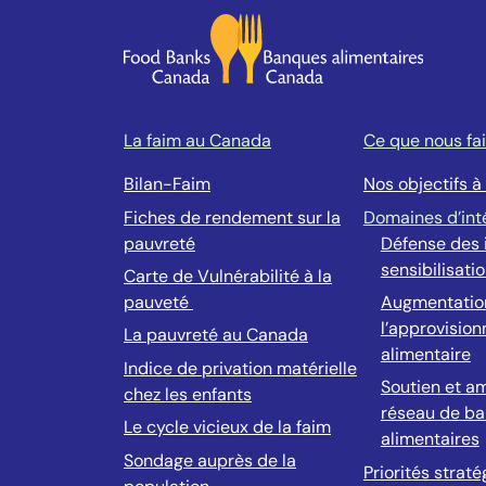
La faim au Canada
Ce que nous fa
Bilan-Faim
Nos objectifs à
Fiches de rendement sur la
Domaines d’int
pauvreté
Défense des i
sensibilisati
Carte de Vulnérabilité à la
pauveté
Augmentatio
l’approvisio
La pauvreté au Canada
alimentaire
Indice de privation matérielle
Soutien et am
chez les enfants
réseau de b
Le cycle vicieux de la faim
alimentaires
Sondage auprès de la
Priorités strat