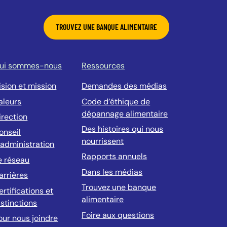
TROUVEZ UNE BANQUE ALIMENTAIRE
ui sommes-nous
Ressources
ision et mission
Demandes des médias
aleurs
Code d’éthique de
dépannage alimentaire
irection
Des histoires qui nous
onseil
nourrissent
’administration
Rapports annuels
e réseau
Dans les médias
arrières
Trouvez une banque
ertifications et
alimentaire
istinctions
Foire aux questions
our nous joindre