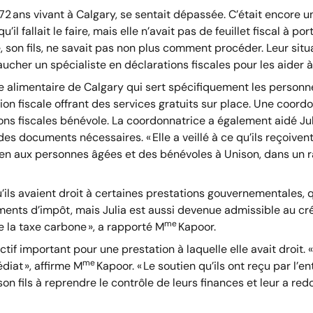
72 ans vivant à Calgary, se sentait dépassée. C’était encore un
’il fallait le faire, mais elle n’avait pas de feuillet fiscal à 
 son fils, ne savait pas non plus comment procéder. Leur situ
baucher un spécialiste en déclarations fiscales pour les aider 
e alimentaire de Calgary qui sert spécifiquement les personnes
ion fiscale offrant des services gratuits sur place. Une coord
ns fiscales bénévole. La coordonnatrice a également aidé Juli
des documents nécessaires. « Elle a veillé à ce qu’ils reçoive
ien aux personnes âgées et des bénévoles à Unison, dans un 
qu’ils avaient droit à certaines prestations gouvernementales,
nts d’impôt, mais Julia est aussi devenue admissible au crédit 
me
 la taxe carbone », a rapporté M
Kapoor.
tif important pour une prestation à laquelle elle avait droit. 
me
iat », affirme M
Kapoor. « Le soutien qu’ils ont reçu par l’
son fils à reprendre le contrôle de leurs finances et leur a red