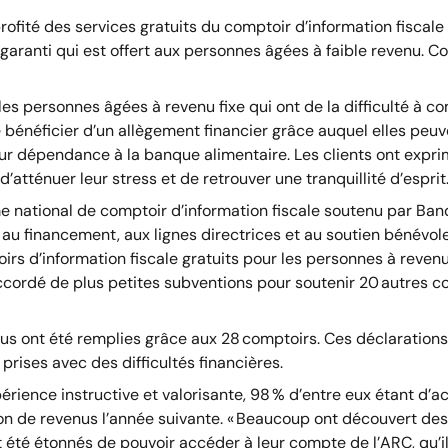
profité des services gratuits du comptoir d’information fiscal
nti qui est offert aux personnes âgées à faible revenu. Colle
 les personnes âgées à revenu fixe qui ont de la difficulté à 
de bénéficier d’un allègement financier grâce auquel elles pe
 leur dépendance à la banque alimentaire. Les clients ont expr
d’atténuer leur stress et de retrouver une tranquillité d’esprit
e national de comptoir d’information fiscale soutenu par Ban
au financement, aux lignes directrices et au soutien bénévo
rs d’information fiscale gratuits pour les personnes à revenu
rdé de plus petites subventions pour soutenir 20 autres com
enus ont été remplies grâce aux 28 comptoirs. Ces déclaration
 prises avec des difficultés financières.
rience instructive et valorisante, 98 % d’entre eux étant d’acc
ion de revenus l’année suivante. « Beaucoup ont découvert des
 été étonnés de pouvoir accéder à leur compte de l’ARC, qu’il