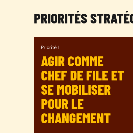
PRIORITÉS STRATÉ
Priorité 1
AGIR COMME
CHEF DE FILE ET
SE MOBILISER
POUR LE
CHANGEMENT