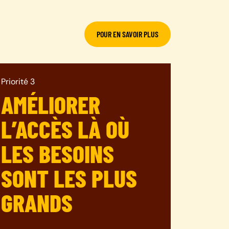
POUR EN SAVOIR PLUS
Priorité 3
AMÉLIORER
L’ACCÈS LÀ OÙ
LES BESOINS
SONT LES PLUS
GRANDS