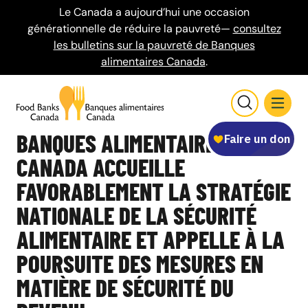
Le Canada a aujourd’hui une occasion
générationnelle de réduire la pauvreté—
consultez
les bulletins sur la pauvreté de Banques
alimentaires Canada
.
BANQUES ALIMENTAIRES
CANADA ACCUEILLE
FAVORABLEMENT LA STRATÉGIE
NATIONALE DE LA SÉCURITÉ
ALIMENTAIRE ET APPELLE À LA
POURSUITE DES MESURES EN
MATIÈRE DE SÉCURITÉ DU